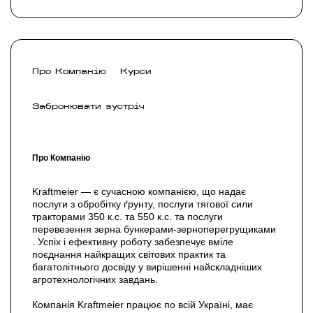
Про Компанію
Курси
Забронювати зустріч
Про Компанію
Kraftmeier — є сучасною компанією, що надає
послуги з обробітку ґрунту, послуги тягової сили
тракторами 350 к.с. та 550 к.с. та послуги
перевезення зерна бункерами-зерноперегрущиками
. Успіх і ефективну роботу забезпечує вміле
поєднання найкращих світових практик та
багатолітнього досвіду у вирішенні найскладніших
агротехнологічних завдань.
Компанія Kraftmeier працює по всій Україні, має