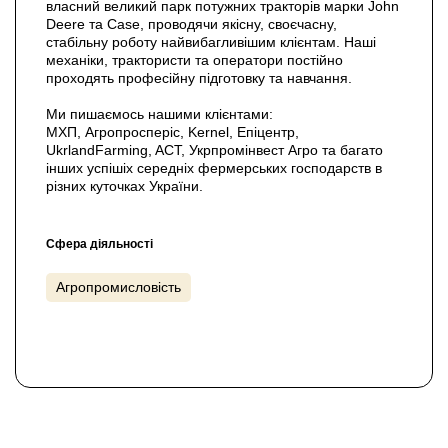
власний великий парк потужних тракторів марки John
Deere та Case, проводячи якісну, своєчасну,
стабільну роботу найвибагливішим клієнтам. Наші
механіки, трактористи та оператори постійно
проходять професійну підготовку та навчання.
Ми пишаємось нашими клієнтами:
МХП, Агропросперіс, Kernel, Епіцентр,
UkrlandFarming, ACT, Укрпромінвест Агро та багато
інших успішіх середніх фермерських господарств в
різних куточках України.
Сфера діяльності
Агропромисловість