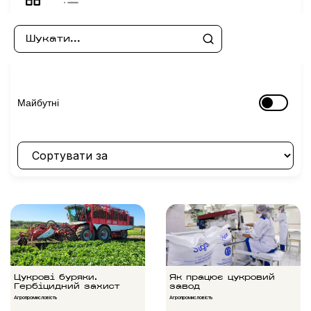
Майбутні
Цукрові буряки.
Як працює цукровий
Гербіцидний захист
завод
Агропромисловість
Агропромисловість