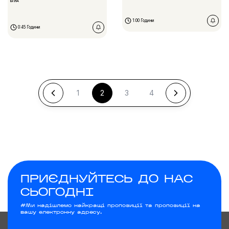
БПлА
1:00 Години
0:45 Години
1
2
3
4
ПРИЄДНУЙТЕСЬ ДО НАС
СЬОГОДНІ
#Ми надішлемо найкращі пропозиції та пропозиції на
вашу електронну адресу.