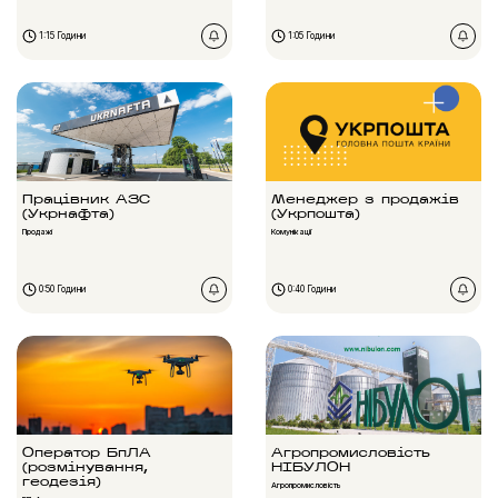
1:15 Години
1:05 Години
Працівник АЗС
Менеджер з продажів
(Укрнафта)
(Укрпошта)
Продажі
Комунікації
0:50 Години
0:40 Години
Оператор БпЛА
Агропромисловість
(розмінування,
НІБУЛОН
геодезія)
Агропромисловість