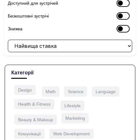
Доступний для зустрічей
Безкоштовні зустрічі
Знижка
Категорії
Design
Math
Science
Language
Health & Fitness
Lifestyle
Marketing
Beauty & Makeup
Комунікації
Web Development